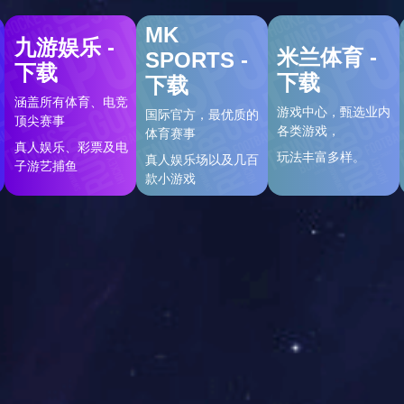
构
性的基础之上。在现代排球比赛中，单一的防守策略
重根据对手特点调整自己的防守阵型。这种灵活性体
，使得队伍能够有效地堵截对手攻击。
区域防守”与“人盯人”相结合的方式。在区域防守
在人盯人的情况下，则会根据对方主攻手的位置进行
降低失误概率，提高成功拦网和接球的几率。
不仅考虑到自身技术特点，还充分分析了对手强弱，
系。
术的发展。其中最为核心的是拦网技术，这不仅关乎
秀的拦网可以有效减缓或阻碍对方攻击力，因此队伍
习来提高每个球员的反应速度和预判能力。