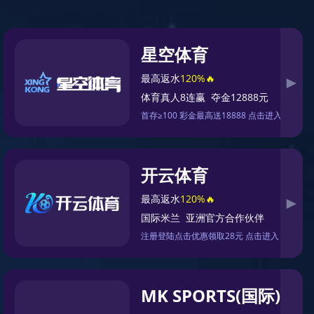
服务种类
联系
bwin必赢官网
询价