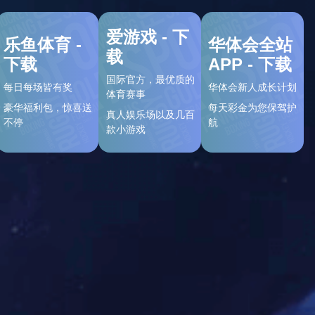
产品展示
新闻播报
服务种类
联系
bwin必赢官网
热门资讯