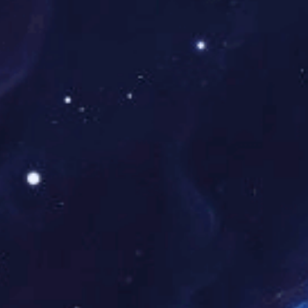
要桥梁。良好的接发球能够为后续进攻创造条件，同
分散式站位，根据场上的情况迅速调整位置，以确保
击。
是一项重要技术。重庆队强调做好准备，在完成一次
以此来抓住对方未稳状态下给予致命一击。这一系列
要因素。
石。在重庆排球队中，每名成员都清楚自身职责。同
于及时传递信息。例如，在赛场上，各个位置之间需
保所有人始终保持一致行动。
团体训练成为必不可少的一部分。在这种氛围下，每
赢平台
强彼此间信任感，从而让整个队伍如同一个统一
中，更是在激烈竞赛过程中显现出巨大优势。