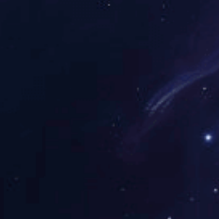
其次是接发球环节，这是连接进攻和防守的重
时也能减少被动局面的发生。重庆队通常采取
能够第一时间准确接到来球，从而有效启动反
此外，在面对强劲对手时，快速转化为反击也
成功的拦网或者接发后立刻组织起快速反击，
细腻且高效的小动作，是保证他们竞争力的重
3、团队协作与沟通
有效的团队协作是任何运动项目成功的一大基
时，他们之间也建立了良好的沟通机制，以便
要通过眼神或者简短口头指令进行交流，以确
为了增强团队凝聚力以及默契程度，经常性的
名成员不仅能提升个人技能，也能增
bwin必
体般运转。这种合作精神不仅体现在日常训练