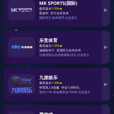
来，探讨重庆网球队如何保持竞争优势并继续在国际赛
事中争光。通过这些层面的深入剖析，可以更全面地理
解重庆网球队在亚运会上取得辉煌成绩背后的原因。
1、卓越表现与团队精神
重庆网球队在本届亚运会上的表现可谓令人瞩目。选手
们不仅在单打项目中屡创佳绩，在双打和团体赛中也展
现出了极高的水平。这种多元化的胜利来源于球员之间
默契无间的配合。在关键时刻，他们能够相互支持，发
挥出最佳状态。
此外，队员们各自拥有精湛的个人技术，无论是发球、
接发球还是战术应变能力，都展现出专业水准。这使得
他们在面对不同风格对手时，能够快速适应并作出有效
反应，为比赛赢得了更多主动权。
这种优秀的表现不仅仅是技术层面的体现，更是团队精