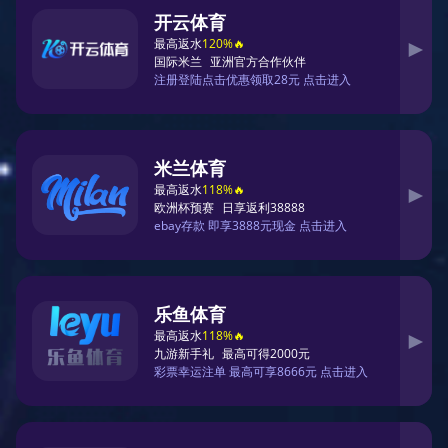
重庆网球队在亚运会积
分榜上以69分稳居第一
名展现强劲实力
2025-10-13
在2023年亚运会上，重庆网球队以69分的优异成绩稳居
积分榜第一名，展现了强劲的实力和卓越的竞技水平。
本文将从四个方面对这一成就进行详细阐述。首先，我
们将探讨重庆网球队在比赛中的出色表现，包括队员们
的个人技术以及团队配合；其次，分析重庆市对于网球
运动的重视与支持，这是其取得成功的重要因素；第
三，我们会讨论重庆网球队的训练体系与科学管理，这
为队员们提供了良好的发展平台；最后，我们将展望未