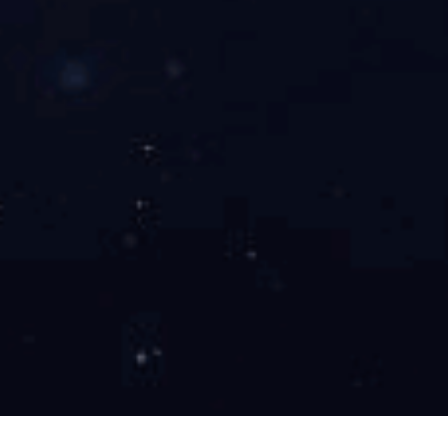
上一篇
下一篇
导航
了解
bwin必赢
产品展示