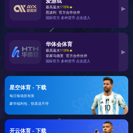
神凝聚力的结果。队员们常年一起训练，相互磨合，共
同成长，使得整个团队如同一台精密机器，每一个部分
都能完美协作，从而实现了最佳效果。
2、地方政府的大力支持
重庆市政府对体育事业的发展高度重视，为网球等项目
提供了充足的人力和物力支持。从基础设施建设到人才
培养，各个方面都得到了保障。例如，新建和改造了一
系列现代化的网球场馆，以满足高水平赛事和日常训练
需求。
同时，政府还积极组织各类青少年网球培训活动，通过
校园推广、社区活动等方式，提高全民参与度。这种早
期培养机制，有助于发现并挖掘更多优秀人才，为重庆
网球队输送源源不断的新鲜血液。
此外，当地媒体也对此给予了高度关注，通过报道和宣