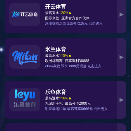
重庆足球队在大师赛中
的个人能力分析与表现
评估
2025-10-14
本文将对重庆足球队在大师赛中的个人能力分析与表现
评估进行详细探讨。通过分析球员的技术特点、战术执
行能力、心理素质及团队协作等四个方面，全面评估球
队在比赛中的整体表现。首先，我们将关注球员的个人
技术，包括传球、射门和防守等基本技能；接着，深入
探讨球队在战术执行上的灵活性和适应性；然后，分析
球员在比赛中的心理状态及其对表现的影响；最后，总
结团队协作的重要性以及如何影响整个球队的竞争力。