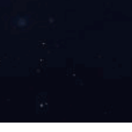
到心理素质及教练策略，各个层面均有所体现。这不仅
为我们理解现代篮球竞技提供了良好范例，同时也提出
了一些值得思考的问题，比如如何更好地进行团队建设
和优化训练方法等。
总之，希望这份赛后分析能够为两支球队今后的发展提
供参考依据。在不断完善自身短板、扬长避短之余，相
信它们将在未来带来更精彩、更激烈、更具观赏性的比
赛！
上一篇
下一篇