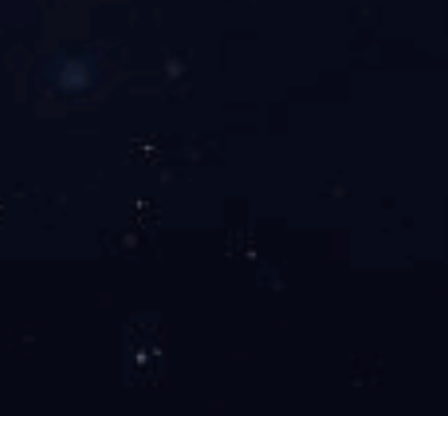
包含着值得其他球队学习借鉴的重要经验教训。
希望未来无论是这两支球队还是其他参赛者，都能从这
样的赛事当中汲取力量，不断完善自己的技战术体系，
提高自身综合实力，从而在竞争日益激烈的联赛中立于
不败之地，实现更大的成就.
上一篇
下一篇