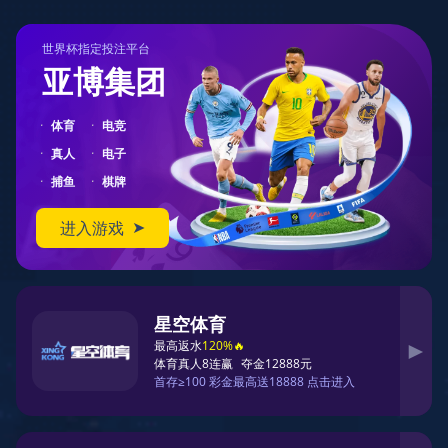
产品展示
产品展示
首页