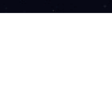
地址:
北京市丰台区西三环中路88号
变革引
力球队
电话:
14672109852
邮箱:
feisty@outlook.com
国网球
登第七
与潜力