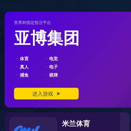
feisty@outlook.com
北京市丰台区西三环中
产品展示
产品展示
首页