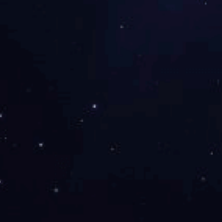
综上所述，通过对重庆排球队在邀请赛中的灵
的战术安排、高度默契的团队配合、卓越临场
争中脱颖而出。这些要素共同构成了他们成功
未来，希望重庆排球队继续保持这种优良传统
绩。同时，也期待看到更多新生力量加入到这
上一篇
导航