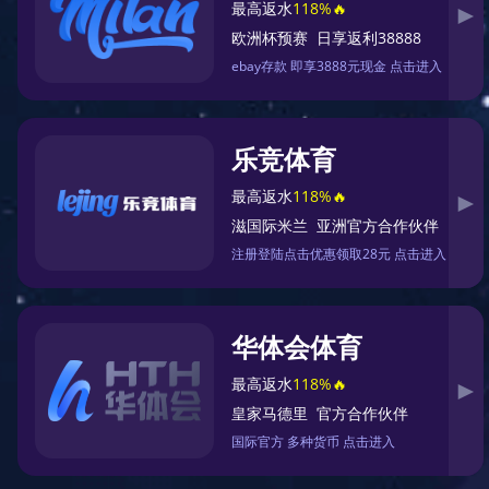
重庆排球队在邀请
与点评
2025-10-12
本文旨在对重庆排球队在邀请赛中的灵活性表
场应变和心理素质四个方面，深入剖析重庆排
术安排上，队伍展现了多样化的进攻与防守策
位置的球员通过默契配合提升了整体作战效率
时调整策略，以适应不同局面的需要；最后，
为其成功奠定了基础。通过这些分析，我们可