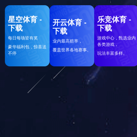
灵活性及其背后的深层原因。
1、战术安排的多样性
重庆排球队在邀请赛中的战术安排展示出了极
迅速制定出相应的战术方案，以提高比赛胜率
防守，通过迅速回收防线来限制对手的快攻机
此外，当遇到技术型强队时，重庆排球队则选
奏。这种针对性的调整不仅展示了教练组丰富
在实际比赛过程中，队伍也常常会根据场上的
队能够把握住每一个得分机会，为整体表现增
2、队员之间的默契配
除了丰富多样的战术安排外，重庆排球队还展
员间形成了一种良好的沟通机制，使得进攻和
速判断并传递信息，让主攻手及时调整站位，