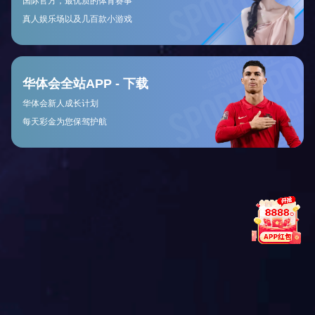
同时，两支球队在替补选手方面也存在差距。北京排球
队有着更为深厚的人才储备，即使主力受伤或状态不
佳，他们依然能够找到合适替补填补空缺。而重庆则相
对薄弱，一旦主力受损，其整体战斗力便明显下降，显
示出人才结构的不均衡。
4、未来改进方向与建议
结合本场比赛分析，对于北京排球队而言，应继续保持
目前良好的状态，并加强技术细节训练，例如发球及接
发球等环节，提高稳定性。同时，可以考虑针对不同对
手制定更加灵活多变的战术方案，以应对未来更具挑战
性的赛事环境。