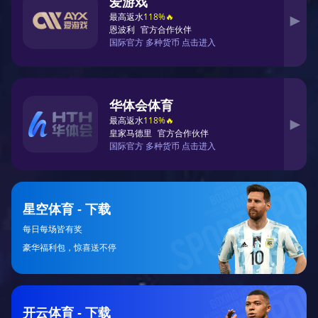
速度上略逊一筹，但他们通过合理地利用场地空间和及
时调整位置来弥补这一劣势。因此，在比赛中我们看到
双方不仅仅是在比拼速度，更是在比拼整体战术执行
力。
2、战术部署考量
战术是比赛胜负的重要组成部分。在这场较量中，北京
排球队采用了较为积极主动的进攻策略，通过高频率的
快攻压制对手。他们利用快速传球配合，使得重庆队难
以有效布防，这种高强度、高效率的进攻让重庆队始终
处于被动状态。
相对而言，重庆排球队选择了一种较为保守稳健的战术
布局。他们注重防守反击，通过集中力量抵挡住北京队
猛烈的攻击，然后寻找机会进行反击。然而，由于缺乏
足够快速的反击，他们未能有效转化防守为进攻，从而
错失了许多关键分数。