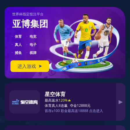
新闻播报
新闻播报
首页