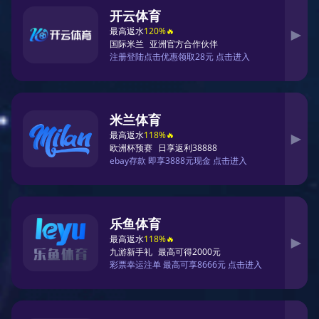
赛后分析：北京排球队
与重庆排球队速度对比
及战术探讨
2025-10-10
本文将对北京排球队与重庆排球队的比赛进行深入分
析，重点探讨两队在速度上的对比以及各自的战术运
用。首先，我们将从比赛的整体表现入手，分析两队在
速度方面的差异及其对比赛结果的影响。其次，我们会
探讨两队在战术部署上的不同选择，包括进攻与防守策
略。然后，我们将讨论球员个体素质如何影响整体团队
表现，最后总结出未来改进的方向和建议。这一系列分
析旨在为排球爱好者提供更全面的理解，同时为教练和