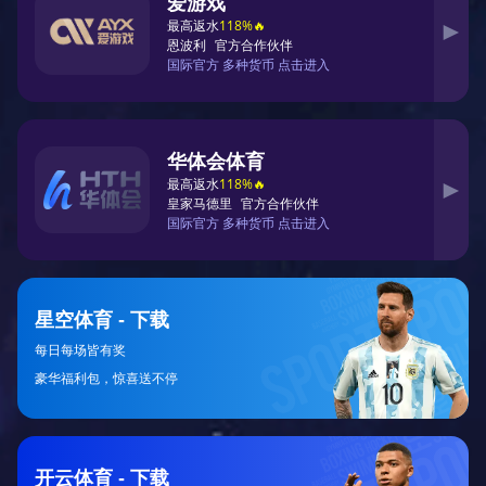
门负责个人盯防任务的球员，来限制对手的重要攻击
点。这一策略常常让对方陷入困境，从而为重庆队创造
反击机会。
2、比赛中的团队协作
在实施盯防战术时，团队协作是决定成败的重要因素。
重庆足球队注重各线球员之间的信息传递与默契配合。
在训练中，加强这一方面训练，提高各个位置之间了解
与信任，是他们的一项重要工作。
例如，在面对快速反击时，后卫不仅要关注自己直面的
攻击者，还需随时观察中路与边路其他进攻选手的位置
变化，以便及时调整站位。这种高度集中的团队协作，
让整个后场形成了一道牢不可破的屏障，大大降低了失
误率。
与此同时，中场球员也起到了重要作用，他们作为连接