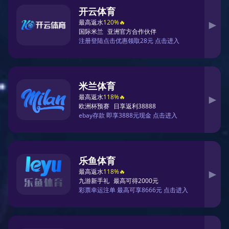
重庆足球队的盯防战术
解析与球队整体表现的
深度剖析
2025-10-14
本文将对重庆足球队的盯防战术进行详细解析，并结合
球队整体表现进行深度剖析。首先，我们将探讨重庆队
在比赛中所采取的盯防策略，分析其战术特点及实施效
果。其次，将讨论球队在实际比赛中的表现，包括进攻
与防守的配合，以及如何通过有效的盯防来提升整体战
斗力。接着，我们会评估重庆队在不同对手面前的战术
适应性和灵活性，最后，对球队未来的发展潜力进行展
望。通过这几个方面的深入研究，希望能为读者提供一