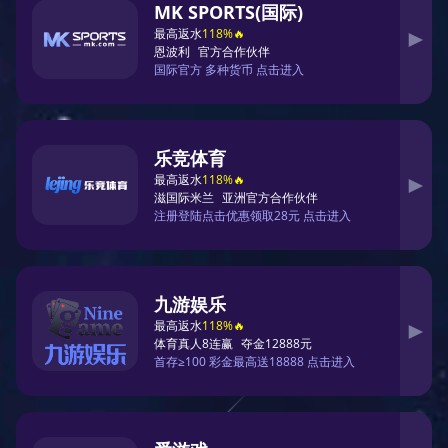
个全面、系统的理解，帮助大家更好地认识重庆足球队
及其战术体系。
1、重庆队盯防战术概述
重庆足球队在比赛中采用了多种类型的盯防战术，其中
最常见的是区域盯防和人盯人相结合的方式。这种混合
型的盯防策略，有效地提高了球员在场上的协作能力，
使得每个球员都能够根据场上局势及时调整自己的位
置，从而达到最佳效果。
区域盯防允许球员根据对方进攻路线分配自己的注意
力，而人盯人则确保核心球员不会轻易被对方突破。这
种灵活运用两种策略的方法，不仅使得重庆队在面对强
敌时更加从容，也有效地增强了球队整体抵御强攻的能
力。
此外，重庆队注重对对手关键球员的监控，通过设定专