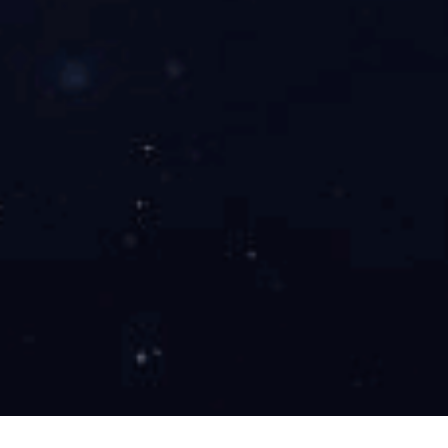
的灵活应变能力，也使得他们能够面对各种挑战并取得
理想结果。在今后的发展中，如果能够继续优化自身战
略、强化团队建设，相信他们必将在中国乃至亚洲范围
内占据一席之地。
Total Football 不是简单的一套打法，而是一个动态发展
的过程，需要教练、球员及相关人员共同努力。借此契
机，希望更多的人关注并支持中国足球事业的发展，让
我们一起期待更美好的明天！
上一篇
下一篇