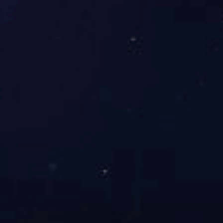
同时，加强数据分析运用，也将成为未来发展的重点之
一。利用先进的数据分析工具，对每一场比赛进行复
盘，不仅能帮助教练更好地制定战略，还能让球员了解
到自我的不足之处，从而有针对性地改进训练内容，提
高技术水平。
最后，加强国际交流合作，引入优秀外籍教练或专业人
士，也是提升整体水平的一条途径。在全球化背景下，
与其他国家优秀俱乐部进行学习交流，将有助于进一步
推动球队技战术层面的创新发展，为真正实现“走出去”打
下基础，实现长足发展目标。
总结：
综上所述，通过深入剖析重庆足球队在比赛中的盯防战
术以及整体表现，我们可以看到该团队已经具备了一定
程度上的成熟与稳健。同时，他们在实践过程中展现出