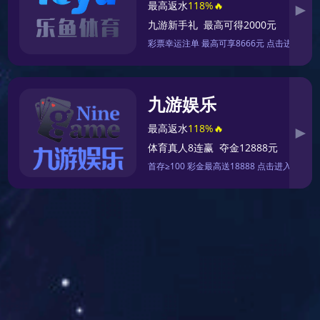
球队与广州足球队速度
战术分析
队与广州足球队上演了一场速度与激情的对决。比赛
上的较量更是让人印象深刻。本文将从四个方面对这
奏与速度对抗，其次探讨两队的进攻策略，再者讨论
及其影响。通过这些视角，我们不仅能够更好地理解
术发展的趋势。
抗