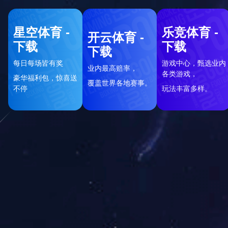
本场比赛开始后，北京和广州两队就展现出了
和跑动，以期尽快打开局面。这种高速对抗使
能储备。在这样的情况下，谁能把握住关键时
北京队凭借主场之利，在前20分钟内频频发
州队则以灵活多变的反击回应，利用其前锋球
场比赛充满悬念，也使得观众始终保持紧张感
随着时间推移，两队在速度上的较量愈发明显
升至新的高度，试图进一步压迫广州队。然而
质，不仅稳住了阵脚，更是利用一次反击成功
2、两队进攻策略分析
在本场比赛中，北京队采用了4-3-3阵型，
速插上，不断创造机会，并尝试利用边路宽度
输送炮弹，从而形成持续压力。