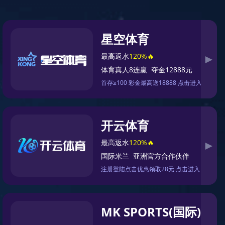
服务种类
联系
bwin必赢官网
询价