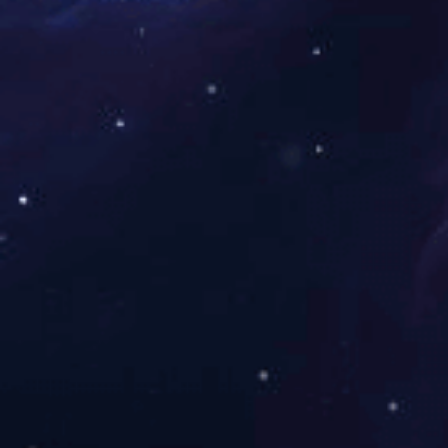
此外，两支球队均展现出了较强的应变能力。
入，而广州则适时进行了人员调整，以增强后
练团队对于局势判断能力，也展示了球员们良
4、球员表现及影响力
在这场焦点之战中，各位球员无疑是舞台上的
出，他凭借敏锐的位置感和卓越技术，多次撕
能进账，但他的表现无疑给球队带来了士气鼓
另一方面，广州球队的一名老将同样令人印象
击。他对于全局形势把握准确，不仅提高了自
场无可争议的重要人物之一。
总体来看，此役中的每位参赛者都付出了巨大
赛走向。不论胜负如何，每个玩家都以自己的