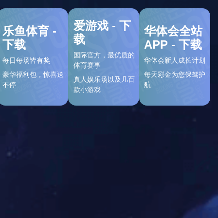
产品展示
新闻播报
服务种类
联系
bwin必赢官网
热门资讯