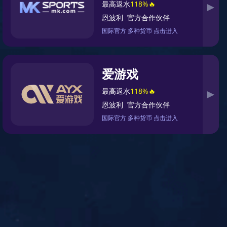
导航
了解
bwin必赢