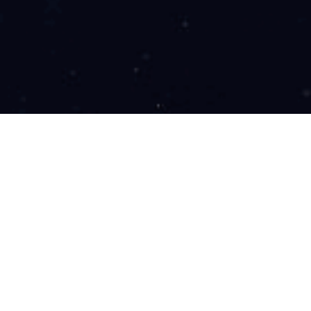
联系方式
地址:
北京市丰台区西三环中路88号
变革引
力球队
电话:
14672109852
邮箱:
feisty@outlook.com
国网球
登第七
与潜力