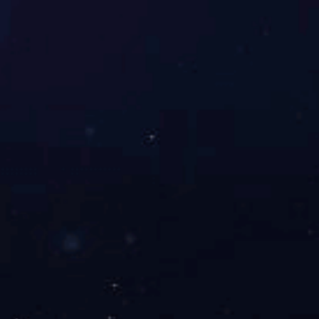
的速度对决，不仅是一场简单意义上的胜负比拼，更
从整体节奏到战术安排，再到个人表现，各个方面都
深入剖析背后的逻辑与哲学。
样精彩纷呈且充满竞争性的赛事，让我们相信只要坚
！希望各支球队能够从这样的高水平交锋中汲取经
展！
下一篇