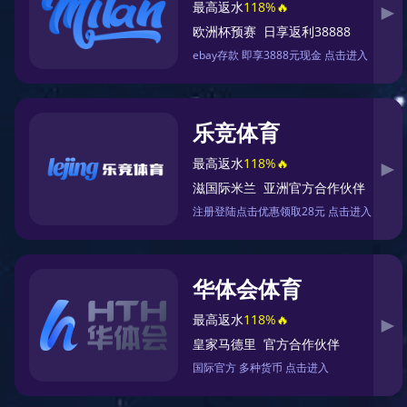
赛后复盘：北京足
对决的精彩瞬间与
2025-10-11
在最近一场引人注目的中超联赛中，北京足球
的进程充满了紧张刺激的瞬间，球队在技战术
场比赛进行深入复盘：首先分析比赛的整体节
防守布阵与应变能力，最后总结球员个人表现
这场比赛的精彩之处，还能领悟到现代足球战
1、赛季节奏与速度对