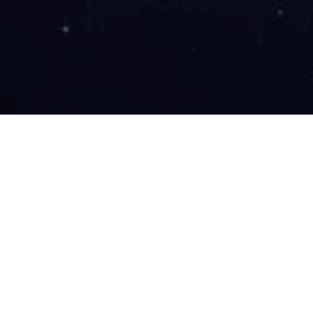
导航
了解
亚洲·bwin必赢国际-www.437ccm.com
🏅『yongda-paint.com』🏅bwin必
产品
赢,bwin必赢官网,bwin必赢平台,bwin必
新闻
赢官方网站快速注册链接入口🎯、APP
下载📱、平台首页及登录服务。作为中
服务
国区领先的平台,为用户提供安全、稳
联系
定的注册体验,24小时客服随时在线支
持。立即前往官网,轻松注册,畅享高品
Sit
质平台服务！