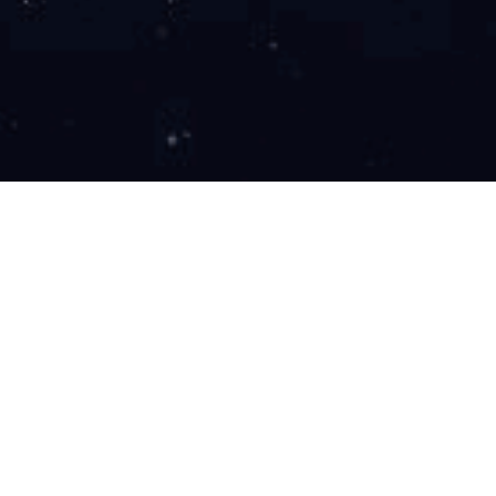
推荐文章
bwin必赢
杭州排球队战术
发热议新策略助
展示
崛起
2026-01-29
播报
成都网球队在全
种类
力量排行榜中荣
bwin必赢官网
名展现强劲实力
2026-01-20
eMap