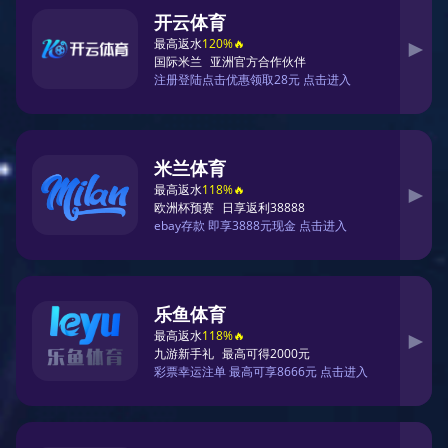
赛后复盘：杭州排球队
与深圳排球队状态分析
与表现对比
2025-10-11
本文将对杭州排球队与深圳排球队的比赛进行赛后复
盘，从状态分析与表现对比的角度出发，探讨两队在比
赛中的优劣势。首先，我们将回顾两队的整体表现，包
括技术统计和战术执行。接着，将分析球员个体表现及
其对球队整体影响，随后讨论教练的战术安排和应变能
力，最后总结两个队伍在未来赛事中的发展潜力和建
议。通过此文，希望能为读者提供更深入的理解，并助
于他们在观赛中更加关注细节。