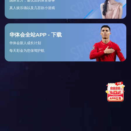
定磨炼。未来若能继续深化训练并积极改进，相信他们
都能取得更好的成绩。
4、未来发展潜力
结合本场比赛来看，无论是杭州还是深圳，都拥有不错
的发展潜力。杭州排球队凭借本场胜利积累信心，而众
多年轻球员也正在快速成长，有望成为未来核心力量。
如果能够持续保持这种状态，他们将在后续赛事中具有
更大竞争力。
至于深圳排球队，他们需要认真总结此次失利经验，并
加以改正。从提升团队配合度到增强个人责任感，每一
个环节都是他们需要努力改善之处。而教练组则需从战
略层面进行深思熟虑，以便下一次能够更好地应对各种
挑战。
Total而言，两支队伍都具备很高的发展前景，只要抓住