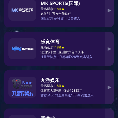
1、整体表现比较
在刚刚结束的比赛中，杭州排球队与深圳排球队展现了
截然不同的风格。杭州队凭借出色的团队配合和流畅的
攻防转换，在场上形成了多点开花的局面。他们的进攻
效率相当高，尤其是在关键时刻能够把握住机会，这使
得他们在比赛中占据了一定优势。
反观深圳队，他们虽然具备强大的个人能力，但整体配
合显得略有逊色。在比赛初期，由于缺乏默契，导致失
误频频，给了对手不少反击机会。然而，随着比赛进
行，他们逐渐找回状态，通过调整策略缩小了分差。
从数据上看，两队在发球、拦网等关键指标上都有所体
现。杭州队成功率高达75%，而深圳队则是显得稍显不
足，这一点也直接影响了双方最终比分。这场较量不仅
是实力的较量，更是战术运用及心理素质的一次考验。