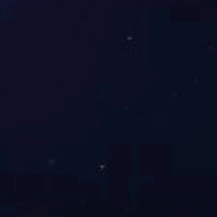
据现场情况随时做出改变，有效把握住每一次机会。
除了专业技能外，教练还承担着心理辅导角色。他们通
过鼓励和支持，提高运动员自信心，使其能够更好地面
对高压环境。而这种积极向上的心态，会直接反映到比
赛表现上，让运动员能够以最佳状态投入其中，从而提
高获胜几率。
Total, 重庆队伍中的教练不仅具备丰富经验，还注重创
新思维，与运动员共同成长。他们结合实际情况及时更
新训练方案，让明晰目标成为实现梦想的重要支撑，为
全队带来了巨大的动力与信心。
总结：
综上所述，重庆乒乓球队之所以能在大满贯赛事中取得
优异成绩，与其卓越的节奏控制、多样化战术使用、密