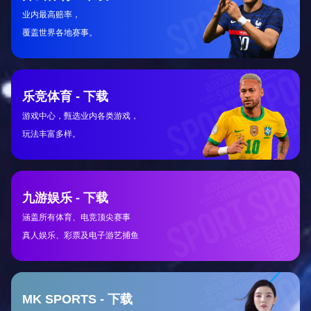
用场地空档进行突破，同时也能有效应对对方组合所带
来的威胁。
此外，在应对特殊局面（如落后或决胜局）时，重庆队
会采取更加保守或激进的策略，以提高获胜可能性。这
种随机应变能力，使得他们能够在复杂多变的大赛环境
中游刃有余，为最终胜利奠定基础。
3、队员间默契配合
无论是单打还是双打，团队内部的配合都是不可忽视的
一环。重庆乒乓球队注重培养队员之间的默契，通过日
常训练强化沟通与理解。这种情感上的信任与支持，让
他们能够在紧张竞争中保持良好的协作状态，提高整体
竞技水平。
具体而言，在双打过程中，两名选手需要及时传递信
息，比如通过眼神或微小动作进行暗号交流，以决定何