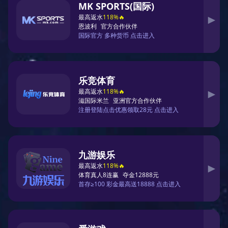
中的成功经验。这一系列分析旨在为其他球队提供借
鉴，并推动我国乒乓球运动的发展。
1、节奏掌控的重要性
在现代乒乓球比赛中，节奏是影响比赛胜负的重要因素
之一。重庆乒乓球队深谙此道，通过精准的节奏控制来
主导比赛进程。在大满贯赛事中，他们常常利用强烈的
发球和快速的接发球来打乱对手的步伐，使其难以适应
比赛的节奏。这种主动出击的方式，不仅增强了自己的
攻击能力，也迫使对手犯错，从而赢得分数。
其次，队员们根据对手的状态灵活调整自己的出击频
率。例如，在面对体力较弱或心理压力较大的选手时，
重庆队员往往会加快攻击速度，以迅速终结比赛；而当
面对实力相当或更强劲的对手时，则会选择稳健推进，
保持一定距离，以便寻找反击机会。